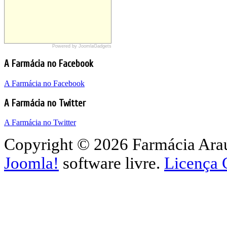
Powered by JoomlaGadgets
Sites Farmácia Araújo
Farmácia Araújo Wordpress
A Farmácia no Facebook
Farmácia Araújo Google Sites
A Farmácia no Facebook
A Farmácia no Twitter
A Farmácia no Twitter
Copyright © 2026 Farmácia Araúj
Joomla!
software livre.
Licença