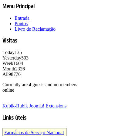
Menu Principal
Entrada
Pontos
Livro de Reclamação
Visitas
Today
135
Yesterday
503
Week
1604
Month
2326
All
98776
Currently are 4 guests and no members
online
Kubik-Rubik Joomla! Extensions
Links úteis
Farmácias de Serviço Nacional