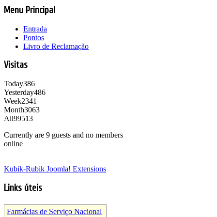
Menu Principal
Entrada
Pontos
Livro de Reclamação
Visitas
Today
386
Yesterday
486
Week
2341
Month
3063
All
99513
Currently are 9 guests and no members
online
Kubik-Rubik Joomla! Extensions
Links úteis
Farmácias de Serviço Nacional