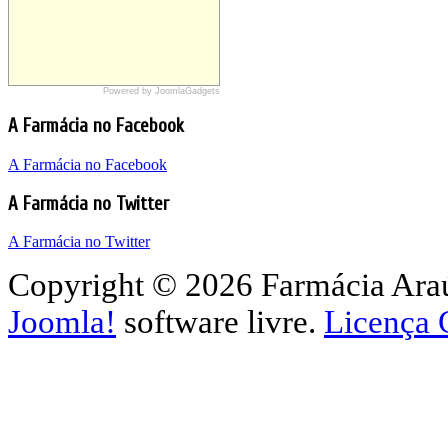
Powered by JoomlaGadgets
Sites Farmácia Araújo
Farmácia Araújo Wordpress
A Farmácia no Facebook
Farmácia Araújo Google Sites
A Farmácia no Facebook
A Farmácia no Twitter
A Farmácia no Twitter
Copyright © 2026 Farmácia Araúj
Joomla!
software livre.
Licença