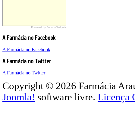
Powered by JoomlaGadgets
Sites Farmácia Araújo
Farmácia Araújo Wordpress
A Farmácia no Facebook
Farmácia Araújo Google Sites
A Farmácia no Facebook
A Farmácia no Twitter
A Farmácia no Twitter
Copyright © 2026 Farmácia Araúj
Joomla!
software livre.
Licença