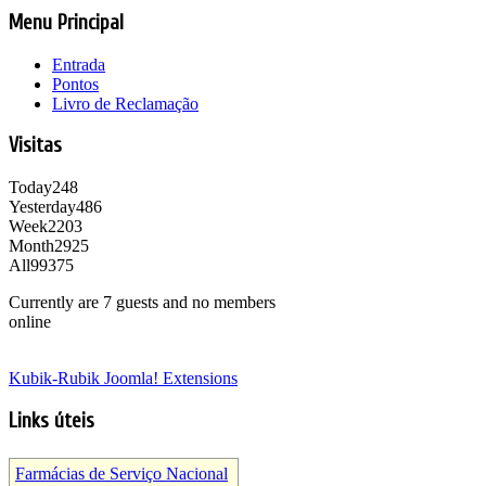
Menu Principal
Entrada
Pontos
Livro de Reclamação
Visitas
Today
248
Yesterday
486
Week
2203
Month
2925
All
99375
Currently are 7 guests and no members
online
Kubik-Rubik Joomla! Extensions
Links úteis
Farmácias de Serviço Nacional