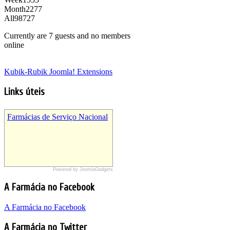
Month
2277
All
98727
Currently are 7 guests and no members
online
Kubik-Rubik Joomla! Extensions
Links úteis
Farmácias de Serviço Nacional
Powered by JoomlaGadgets
Sites Farmácia Araújo
Farmácia Araújo Wordpress
A Farmácia no Facebook
Farmácia Araújo Google Sites
A Farmácia no Facebook
A Farmácia no Twitter