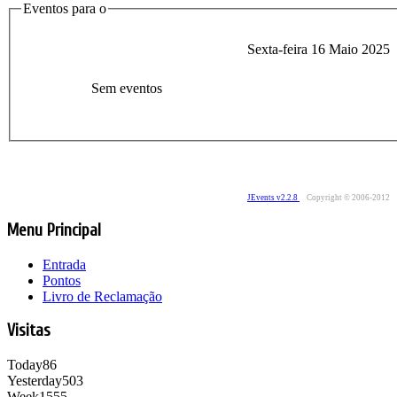
Eventos para o
Sexta-feira 16 Maio 2025
Sem eventos
JEvents v2.2.8
Copyright © 2006-2012
Menu Principal
Entrada
Pontos
Livro de Reclamação
Visitas
Today
86
Yesterday
503
Week
1555